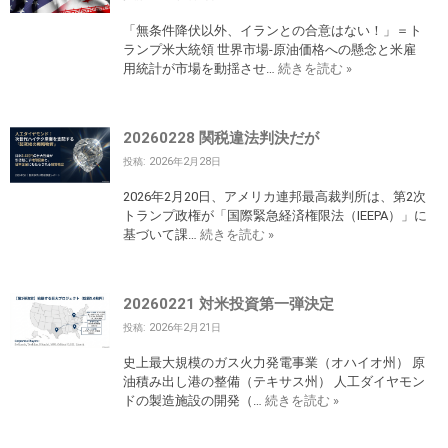
「無条件降伏以外、イランとの合意はない！」＝ト
ランプ米大統領 世界市場-原油価格への懸念と米雇
用統計が市場を動揺させ…
続きを読む »
20260228 関税違法判決だが
投稿: 2026年2月28日
2026年2月20日、アメリカ連邦最高裁判所は、第2次
トランプ政権が「国際緊急経済権限法（IEEPA）」に
基づいて課…
続きを読む »
20260221 対米投資第一弾決定
投稿: 2026年2月21日
史上最大規模のガス火力発電事業（オハイオ州） 原
油積み出し港の整備（テキサス州） 人工ダイヤモン
ドの製造施設の開発（…
続きを読む »