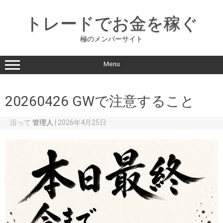
コ
ン
トレードでお金を稼ぐ
テ
ン
ツ
極のメンバーサイト
に
ス
キ
ッ
Menu
プ
20260426 GWで注意すること
沿って
管理人
|
2026年4月25日