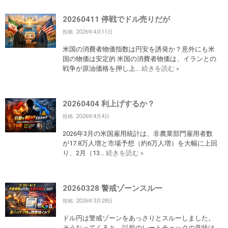
20260411 停戦でドル売りだが
投稿: 2026年4月11日
米国の消費者物価指数は円安を誘発か？意外にも米
国の物価は安定的 米国の消費者物価は、イランとの
戦争が原油価格を押し上…
続きを読む »
20260404 利上げするか？
投稿: 2026年4月4日
2026年3月の米国雇用統計は、非農業部門雇用者数
が17.8万人増と市場予想（約6万人増）を大幅に上回
り、2月（13…
続きを読む »
20260328 警戒ゾーンスルー
投稿: 2026年3月28日
ドル円は警戒ゾーンをあっさりとスルーしました。
そうなってくると、以前のレートチェックの意味は