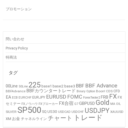
プロモーション
問い合わせ
Privacy Policy
特商法
タグ
225
BBF Advance
BBF
00Line
base2
base3
base1
50Line
BBFカウンタートレード
CFD
BBFAdvance
Boon!
CDS
Binary Option
FX
EURUSD
FOMC
EA
FRB
EURJPY
FX
EURCHF
ECB
ForexTester2
Gold
FX合宿
GBPUSD
セミナー
FXノウハウ
FXブローカー
G7
MA
OIL
SP500
USDJPY
US30
SQ
SILVER
XAUUSD
USDCAD
USDCHF
トレード
チャート
お金
XM
チャネルライン