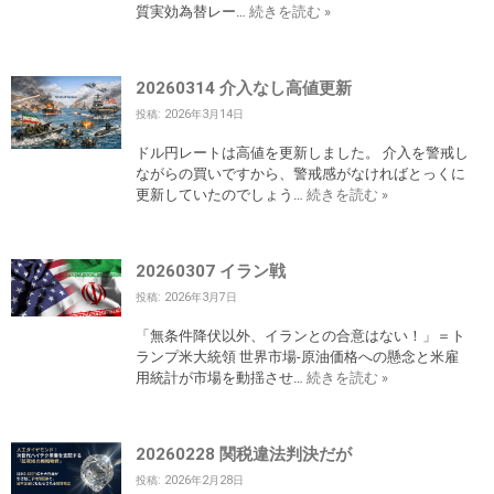
質実効為替レー…
続きを読む »
20260314 介入なし高値更新
投稿: 2026年3月14日
ドル円レートは高値を更新しました。 介入を警戒し
ながらの買いですから、警戒感がなければとっくに
更新していたのでしょう…
続きを読む »
20260307 イラン戦
投稿: 2026年3月7日
「無条件降伏以外、イランとの合意はない！」＝ト
ランプ米大統領 世界市場-原油価格への懸念と米雇
用統計が市場を動揺させ…
続きを読む »
20260228 関税違法判決だが
投稿: 2026年2月28日