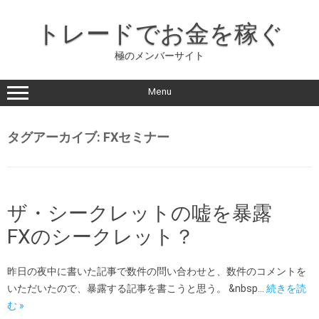
コ
ン
トレードでお金を稼ぐ
テ
ン
ツ
極のメンバーサイト
に
ス
キ
ッ
Menu
プ
タグアーカイブ:
FXセミナー
ザ・シークレットの嘘を暴露
FXのシークレット？
昨日の夜中に書いた記事で数件の問い合わせと、数件のコメントを
いただいたので、暴露する記事を書こうと思う。 &nbsp…
続きを読
む »