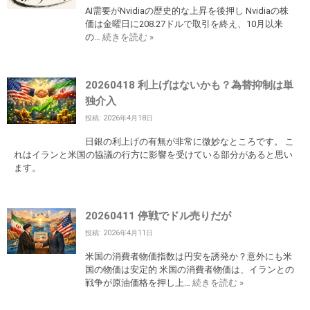
AI需要がNvidiaの歴史的な上昇を後押し Nvidiaの株
価は金曜日に208.27ドルで取引を終え、10月以来
の…
続きを読む »
20260418 利上げはないかも？為替抑制は単
独介入
投稿: 2026年4月18日
日銀の利上げの有無が非常に微妙なところです。 こ
れはイランと米国の協議の行方に影響を受けている部分があると思い
ます。
20260411 停戦でドル売りだが
投稿: 2026年4月11日
米国の消費者物価指数は円安を誘発か？意外にも米
国の物価は安定的 米国の消費者物価は、イランとの
戦争が原油価格を押し上…
続きを読む »