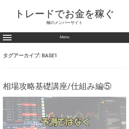
コ
ン
トレードでお金を稼ぐ
テ
ン
ツ
極のメンバーサイト
に
ス
キ
ッ
Menu
プ
タグアーカイブ:
BASE1
相場攻略基礎講座/仕組み編⑤