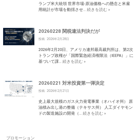
ランプ米大統領 世界市場-原油価格への懸念と米雇
用統計が市場を動揺させ…
続きを読む »
20260228 関税違法判決だが
投稿: 2026年2月28日
2026年2月20日、アメリカ連邦最高裁判所は、第2次
トランプ政権が「国際緊急経済権限法（IEEPA）」に
基づいて課…
続きを読む »
20260221 対米投資第一弾決定
投稿: 2026年2月21日
史上最大規模のガス火力発電事業（オハイオ州） 原
油積み出し港の整備（テキサス州） 人工ダイヤモン
ドの製造施設の開発（…
続きを読む »
プロモーション