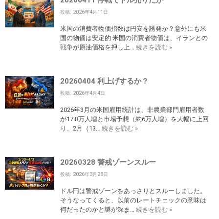
20260411 停戦でドル売りだが
投稿: 2026年4月11日
米国の消費者物価指数は円安を誘発か？意外にも米
国の物価は安定的 米国の消費者物価は、イランとの
戦争が原油価格を押し上…
続きを読む »
20260404 利上げするか？
投稿: 2026年4月4日
2026年3月の米国雇用統計は、非農業部門雇用者数
が17.8万人増と市場予想（約6万人増）を大幅に上回
り、2月（13…
続きを読む »
20260328 警戒ゾーンスルー
投稿: 2026年3月28日
ドル円は警戒ゾーンをあっさりとスルーしました。
そうなってくると、以前のレートチェックの意味は
何だったのかと謎が深ま…
続きを読む »