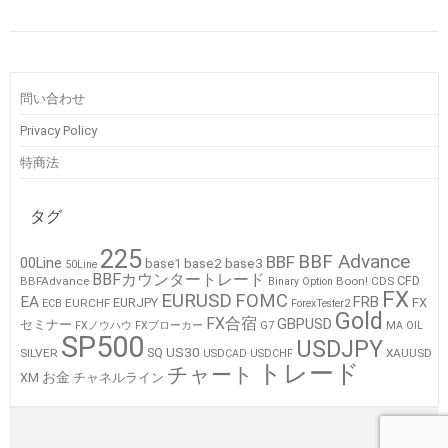
問い合わせ
Privacy Policy
特商法
タグ
225
BBF Advance
BBF
00Line
base2
base3
base1
50Line
BBFカウンタートレード
CFD
BBFAdvance
Boon!
CDS
Binary Option
FX
EURUSD
FOMC
EA
FRB
EURJPY
FX
EURCHF
ECB
ForexTester2
Gold
FX合宿
GBPUSD
セミナー
FXノウハウ
FXブローカー
G7
MA
OIL
SP500
USDJPY
US30
SQ
SILVER
XAUUSD
USDCAD
USDCHF
トレード
チャート
お金
XM
チャネルライン