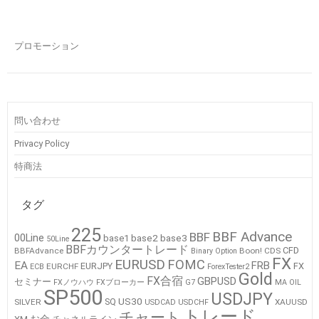
プロモーション
問い合わせ
Privacy Policy
特商法
タグ
225
BBF Advance
BBF
00Line
base2
base3
base1
50Line
BBFカウンタートレード
CFD
BBFAdvance
Boon!
CDS
Binary Option
FX
EURUSD
FOMC
EA
FRB
EURJPY
FX
EURCHF
ECB
ForexTester2
Gold
FX合宿
GBPUSD
セミナー
FXノウハウ
FXブローカー
G7
MA
OIL
SP500
USDJPY
US30
SQ
SILVER
XAUUSD
USDCAD
USDCHF
トレード
チャート