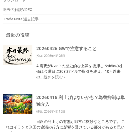
ダウンロード
過去の解説VIDEO
Trade Note 過去記事
最近の投稿
20260426 GWで注意すること
投稿: 2026年4月25日
AI需要がNvidiaの歴史的な上昇を後押し Nvidiaの株
価は金曜日に208.27ドルで取引を終え、10月以来
の…
続きを読む »
20260418 利上げはないかも？為替抑制は単
独介入
投稿: 2026年4月18日
日銀の利上げの有無が非常に微妙なところです。 こ
れはイランと米国の協議の行方に影響を受けている部分があると思い