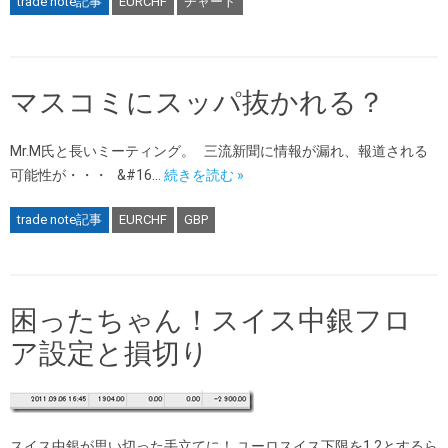
trade note記事
EURCHF
チャート
マスコミにスッパ抜かれる？
Mr.M氏と長いミーティング。 三流新聞に情報が漏れ、報道される
可能性が・・・ &#16…
続きを読む »
trade note記事
EURCHF
GBP
困ったちゃん！スイス中銀フロ
ア設定と損切り
スイス中銀が思い切った手立てに！ ユーロスイス下限を1.2とするら