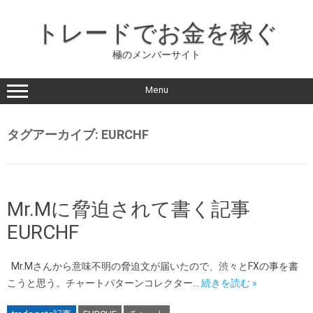
コ
ン
トレードでお金を稼ぐ
テ
ン
ツ
極のメンバーサイト
に
ス
キ
ッ
Menu
プ
タグアーカイブ:
EURCHF
Mr.Mに脅迫されて書く記事
EURCHF
Mr.Mさんから意味不明の脅迫文が届いたので、渋々とFXの事を書
こうと思う。チャートパターンコレクター…
続きを読む »