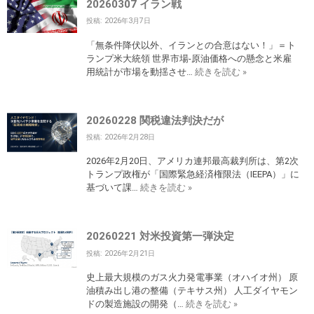
20260307 イラン戦
投稿: 2026年3月7日
「無条件降伏以外、イランとの合意はない！」＝ト
ランプ米大統領 世界市場-原油価格への懸念と米雇
用統計が市場を動揺させ…
続きを読む »
20260228 関税違法判決だが
投稿: 2026年2月28日
2026年2月20日、アメリカ連邦最高裁判所は、第2次
トランプ政権が「国際緊急経済権限法（IEEPA）」に
基づいて課…
続きを読む »
20260221 対米投資第一弾決定
投稿: 2026年2月21日
史上最大規模のガス火力発電事業（オハイオ州） 原
油積み出し港の整備（テキサス州） 人工ダイヤモン
ドの製造施設の開発（…
続きを読む »