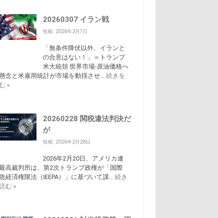
20260307 イラン戦
投稿: 2026年3月7日
「無条件降伏以外、イランと
の合意はない！」＝トランプ
米大統領 世界市場-原油価格へ
懸念と米雇用統計が市場を動揺させ…
続きを
む »
20260228 関税違法判決だ
が
投稿: 2026年2月28日
2026年2月20日、アメリカ連
最高裁判所は、第2次トランプ政権が「国際
急経済権限法（IEEPA）」に基づいて課…
続き
読む »