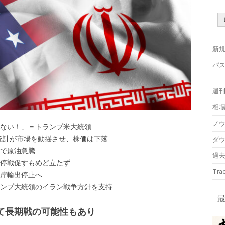
新
パス
週
相
ノ
ない！」＝トランプ米大統領
統計が市場を動揺させ、株価は下落
ダ
で原油急騰
過去
停戦促すもめど立たず
Tra
岸輸出停止へ
ンプ大統領のイラン戦争方針を支持
れて長期戦の可能性もあり