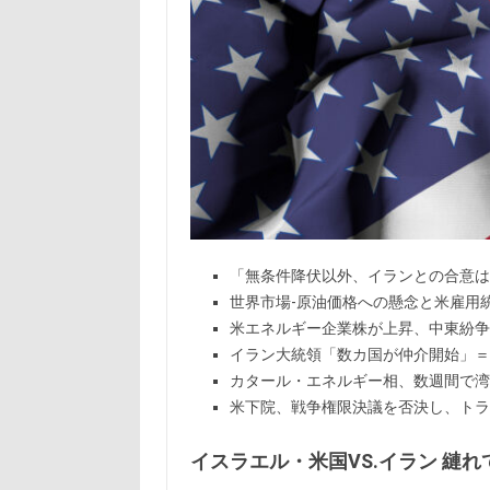
「無条件降伏以外、イランとの合意は
世界市場-原油価格への懸念と米雇用
米エネルギー企業株が上昇、中東紛争
イラン大統領「数カ国が仲介開始」＝
カタール・エネルギー相、数週間で湾
米下院、戦争権限決議を否決し、トラ
イスラエル・米国VS.イラン 縺