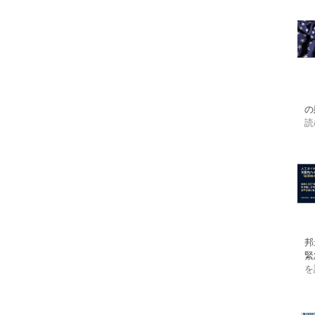
の
読
邦
緊
を