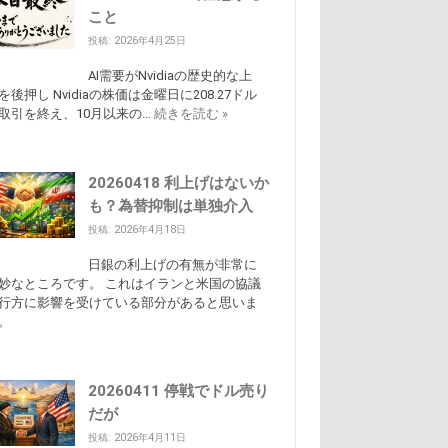
こと
投稿: 2026年4月25日
AI需要がNvidiaの歴史的な上
を後押し Nvidiaの株価は金曜日に208.27ドル
取引を終え、10月以来の…
続きを読む »
20260418 利上げはないか
も？為替抑制は単独介入
投稿: 2026年4月18日
日銀の利上げの有無が非常に
妙なところです。 これはイランと米国の協議
行方に影響を受けている部分があると思いま
。
20260411 停戦でドル売り
だが
投稿: 2026年4月11日