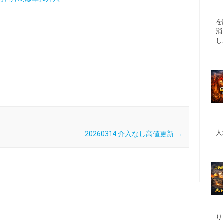
を
消
し
人
20260314 介入なし高値更新
→
り