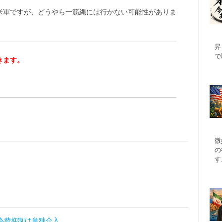
米軍ですが、どうやら一筋縄には行かない可能性がありま
昇
で
きます。
微
の
す
も？為替抑制は単独介入