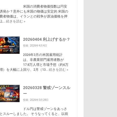
米国の消費者物価指数は円安
誘発か？意外にも米国の物価は安定的 米国の
費者物価は、イランとの戦争が原油価格を押
上…
続きを読む »
20260404 利上げするか？
投稿: 2026年4月4日
2026年3月の米国雇用統計
は、非農業部門雇用者数が
17.8万人増と市場予想（約6万
増）を大幅に上回り、2月（13…
続きを読む »
20260328 警戒ゾーンスル
ー
投稿: 2026年3月28日
ドル円は警戒ゾーンをあっさ
とスルーしました。 そうなってくると、以前