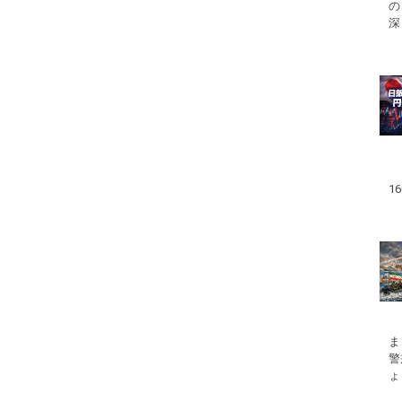
の
深
1
ま
警
ょ