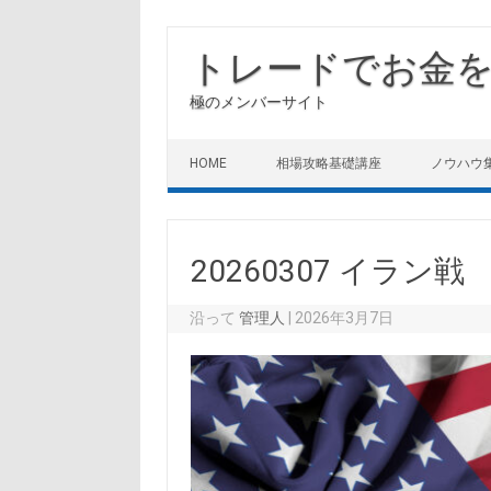
コ
ン
トレードでお金
テ
ン
ツ
極のメンバーサイト
に
ス
キ
ッ
HOME
相場攻略基礎講座
ノウハウ
プ
20260307 イラン戦
沿って
管理人
|
2026年3月7日