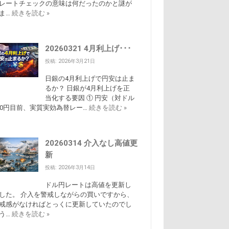
レートチェックの意味は何だったのかと謎が
ま…
続きを読む »
20260321 4月利上げ･･･
投稿: 2026年3月21日
日銀の4月利上げで円安は止ま
るか？ 日銀が4月利上げを正
当化する要因 ① 円安（対ドル
60円目前、実質実効為替レー…
続きを読む »
20260314 介入なし高値更
新
投稿: 2026年3月14日
ドル円レートは高値を更新し
した。 介入を警戒しながらの買いですから、
戒感がなければとっくに更新していたのでし
う…
続きを読む »