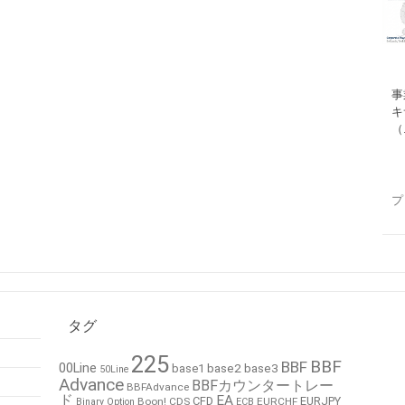
事
キ
（
プ
タグ
225
BBF
BBF
00Line
base2
base3
base1
50Line
Advance
BBFカウンタートレー
BBFAdvance
ド
EA
CFD
EURJPY
Boon!
CDS
EURCHF
Binary Option
ECB