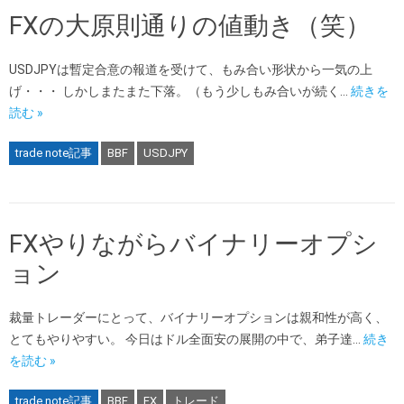
FXの大原則通りの値動き（笑）
USDJPYは暫定合意の報道を受けて、もみ合い形状から一気の上
げ・・・ しかしまたまた下落。（もう少しもみ合いが続く…
続きを
読む »
trade note記事
BBF
USDJPY
FXやりながらバイナリーオプシ
ョン
裁量トレーダーにとって、バイナリーオプションは親和性が高く、
とてもやりやすい。 今日はドル全面安の展開の中で、弟子達…
続き
を読む »
trade note記事
BBF
FX
トレード