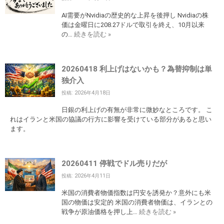
AI需要がNvidiaの歴史的な上昇を後押し Nvidiaの株
価は金曜日に208.27ドルで取引を終え、10月以来
の…
続きを読む »
20260418 利上げはないかも？為替抑制は単
独介入
投稿: 2026年4月18日
日銀の利上げの有無が非常に微妙なところです。 こ
れはイランと米国の協議の行方に影響を受けている部分があると思い
ます。
20260411 停戦でドル売りだが
投稿: 2026年4月11日
米国の消費者物価指数は円安を誘発か？意外にも米
国の物価は安定的 米国の消費者物価は、イランとの
戦争が原油価格を押し上…
続きを読む »