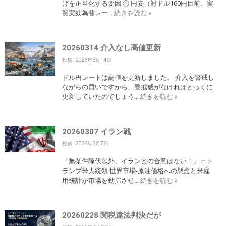
げを正当化する要因 ① 円安（対ドル160円目前、実
質実効為替レー…
続きを読む »
20260314 介入なし高値更新
投稿: 2026年3月14日
ドル円レートは高値を更新しました。 介入を警戒し
ながらの買いですから、警戒感がなければとっくに
更新していたのでしょう…
続きを読む »
20260307 イラン戦
投稿: 2026年3月7日
「無条件降伏以外、イランとの合意はない！」＝ト
ランプ米大統領 世界市場-原油価格への懸念と米雇
用統計が市場を動揺させ…
続きを読む »
20260228 関税違法判決だが