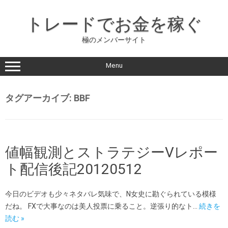
コ
ン
トレードでお金を稼ぐ
テ
ン
ツ
極のメンバーサイト
に
ス
キ
ッ
Menu
プ
タグアーカイブ:
BBF
値幅観測とストラテジーVレポー
ト配信後記20120512
今日のビデオも少々ネタバレ気味で、N女史に勘ぐられている模様
だね。 FXで大事なのは美人投票に乗ること。逆張り的なト…
続きを
読む »