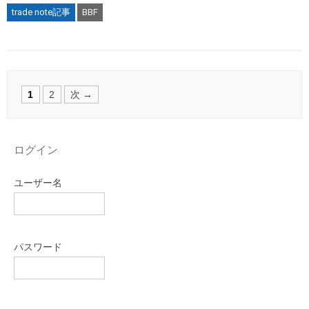
trade note記事
BBF
Posts
1
2
次 →
navigation
ログイン
ユーザー名
パスワード